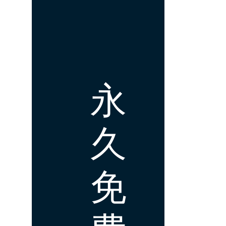
永
久
免