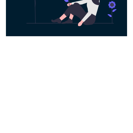
永久免费使用
现在下载Hidecat加速器，每日签到即可获
得免费时长，快去体验科学上网吧！
下载App